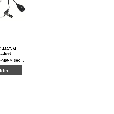
D-MAT-M
eadset
Telecom JD-Mat-M security headset
ik hier