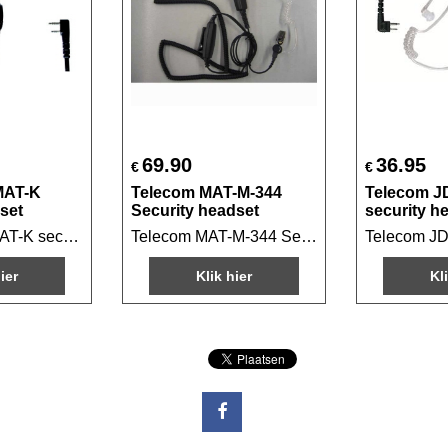
69.90
36.95
€
€
MAT-K
Telecom MAT-M-344
Telecom J
set
Security headset
security h
Telecom JD-MAT-K security headset Geschikt voor portofoons met KENWOOD aansluiting
Telecom MAT-M-344 Security headset met dubbele PTT schakelaar
ier
Klik hier
Kl