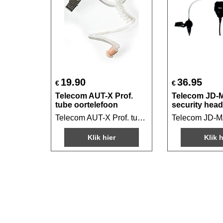
19.90
36.95
€
€
Telecom AUT-X Prof.
Telecom JD-
tube oortelefoon
security head
Telecom AUT-X Prof. tube oortelefoon
Klik hier
Klik h