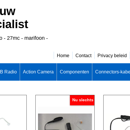
 uw
alist
o - 27mc - marifoon -
Home
Contact
Privacy beleid
CB Radio
Action Camera
Componenten
Connectors-kabe
Nu slechts