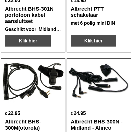
22.00
13.95
€
€
Albrecht BHS-301N
Albrecht PTT
portofoon kabel
schakelaar
aansluitset
met 6 polig mini DIN
Geschikt voor Midland, Albrecht en Stabo e.a. met 2,5mm aansluiting
Klik hier
Klik hier
22.95
24.95
€
€
Albrecht BHS-
Albrecht BHS-300N -
300M(otorola)
Midland - Alinco