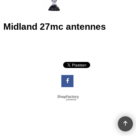
Midland 27mc antennes
Webwinkel gemaakt met
ShopFactory webwinkel
software.