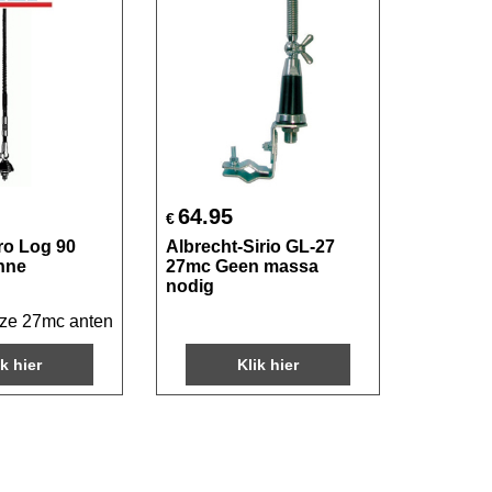
64.95
€
ro Log 90
Albrecht-Sirio GL-27
nne
27mc Geen massa
nodig
e 27mc antenne voor gebruik op vrachtwagens, 4x4 en persone
ik hier
Klik hier