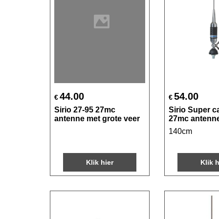
44.00
54.00
€
€
Sirio 27-95 27mc
Sirio Super 
antenne met grote veer
27mc antenn
140cm
Klik hier
Klik h