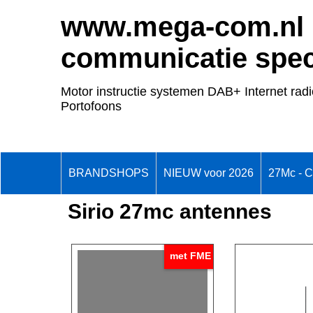
www.mega-com.nl
communicatie speci
Motor instructie systemen DAB+ Internet radi
Portofoons
BRANDSHOPS
NIEUW voor 2026
27Mc - 
Sirio 27mc antennes
met FME