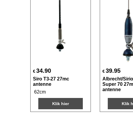
34.90
39.95
€
€
Siro T3-27 27mc
Albrecht/Sirio
antenne
Super 70 27m
antenne
62cm
Klik hier
Klik h