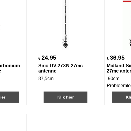
24.95
36.95
€
€
carbonium
Sirio DV-27XN 27mc
Midland-Si
e
antenne
27mc ante
87,5cm
90cm
Probleemloz
ier
Klik hier
Kl