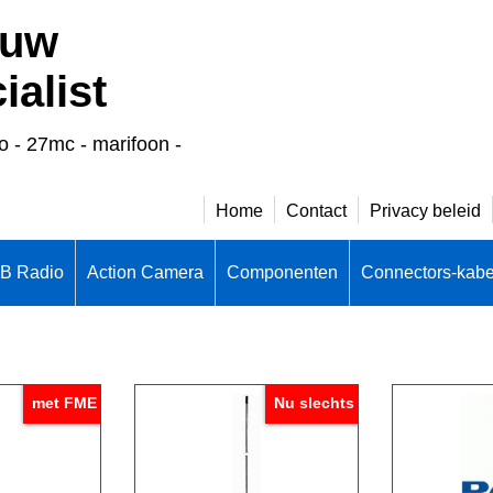
 uw
alist
o - 27mc - marifoon -
Home
Contact
Privacy beleid
CB Radio
Action Camera
Componenten
Connectors-kabe
met FME
Nu slechts