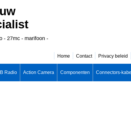
 uw
alist
o - 27mc - marifoon -
Home
Contact
Privacy beleid
CB Radio
Action Camera
Componenten
Connectors-kabe