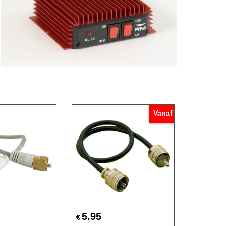
Vanaf
5.95
€