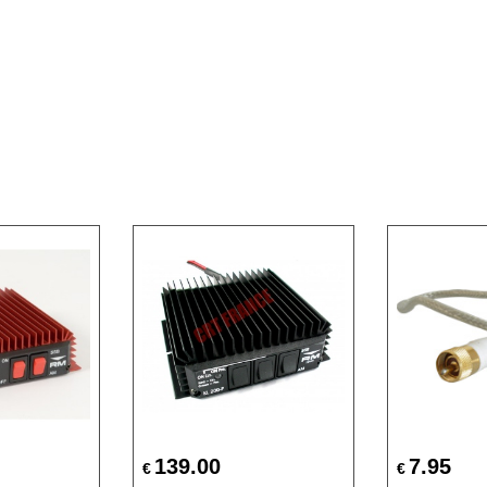
139.00
7.95
€
€