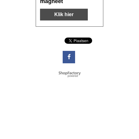
magneet
Klik hier
Webwinkel gemaakt met
ShopFactory webwinkel
software.