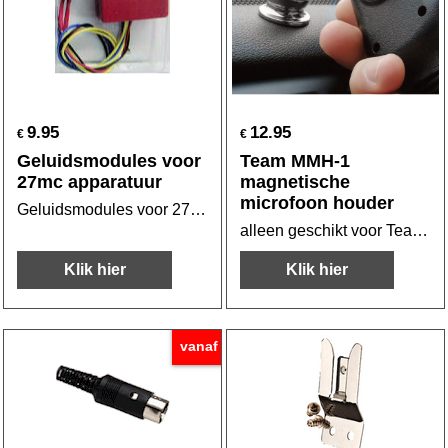
9.95
12.95
€
€
Geluidsmodules voor
Team MMH-1
27mc apparatuur
magnetische
microfoon houder
Geluidsmodules voor 27mc apparatuur
alleen geschikt voor Team en Albrecht VOX microfoons
Klik hier
Klik hier
vanaf