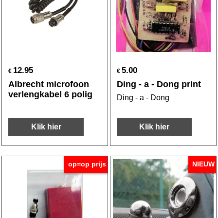
12.95
5.00
€
€
Albrecht microfoon
Ding - a - Dong print
verlengkabel 6 polig
Ding - a - Dong
Klik hier
Klik hier
op=op prijs
NIEUW