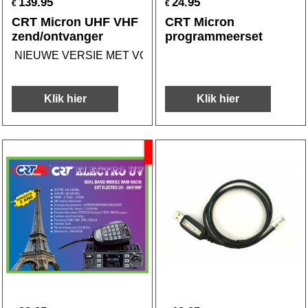
139.95
24.95
€
€
CRT Micron UHF VHF
CRT Micron
zend/ontvanger
programmeerset
NIEUWE VERSIE MET VOX
Klik hier
Klik hier