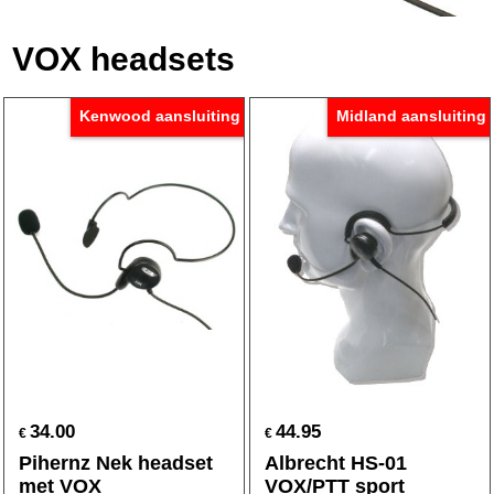
VOX headsets
Kenwood aansluiting
Midland aansluiting
34.00
44.95
€
€
Pihernz Nek headset
Albrecht HS-01
met VOX
VOX/PTT sport