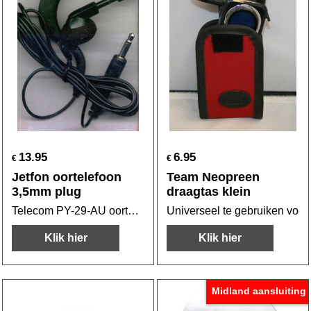
13.95
6.95
€
€
Jetfon oortelefoon
Team Neopreen
3,5mm plug
draagtas klein
Telecom PY-29-AU oortelefoon
Universeel te gebruiken voor
Klik hier
Klik hier
Midland aansluiting