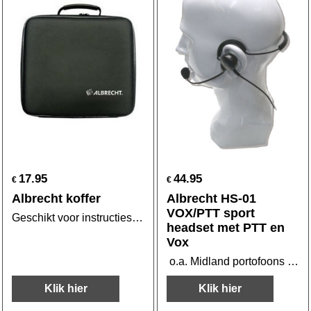
17.95
44.95
€
€
Albrecht koffer
Albrecht HS-01
VOX/PTT sport
Geschikt voor instructiesets
headset met PTT en
Vox
o.a. Midland portofoons G5-G7-G8-G9-G12-XT line
Klik hier
Klik hier