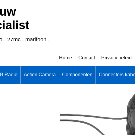
 uw
alist
o - 27mc - marifoon -
Home
Contact
Privacy beleid
CB Radio
Action Camera
Componenten
Connectors-kabe