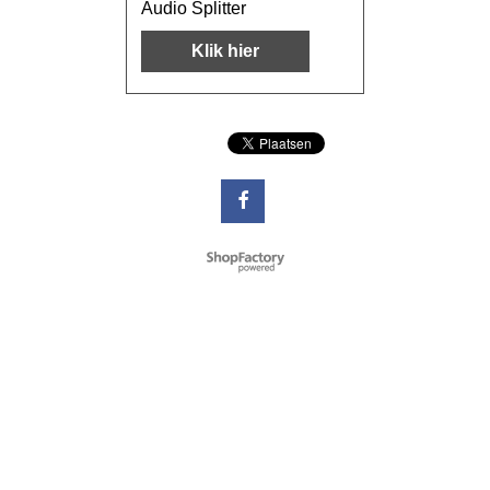
Audio Splitter
Klik hier
Webwinkel gemaakt met
ShopFactory webwinkel
software.