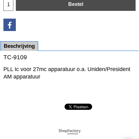
Bestel
Beschrijving
TC-9109
PLL Ic voor 27mc apparatuur o.a. Uniden/President
AM apparatuur
Webwinkel gemaakt met
ShopFactory webwinkel
software.