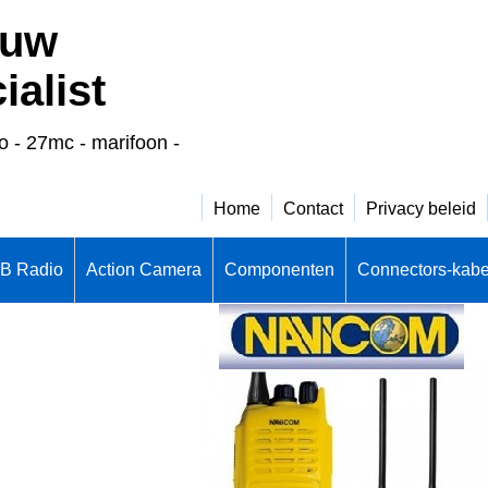
 uw
alist
o - 27mc - marifoon -
Home
Contact
Privacy beleid
CB Radio
Action Camera
Componenten
Connectors-kabe