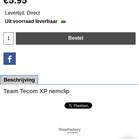
€
5.95
Levertijd:
Direct
Uit voorraad leverbaar
Bestel
Beschrijving
Team Tecom XP riemclip
Webwinkel gemaakt met
ShopFactory webwinkel
software.