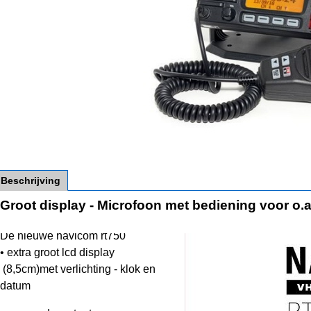
Beschrijving
Groot display - Microfoon met bediening voor o.a
De nieuwe navicom rt750
• extra groot lcd display
(8,5cm)met verlichting - klok en
datum