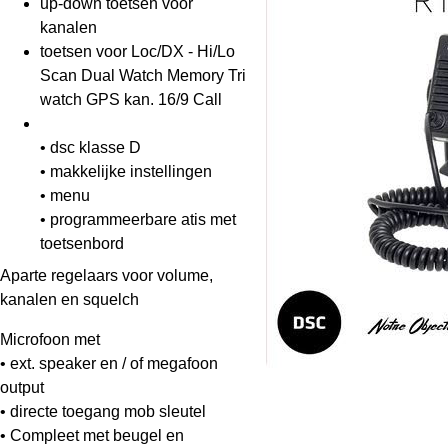
up-down toetsen voor
kanalen
toetsen voor Loc/DX - Hi/Lo
Scan Dual Watch Memory Tri
watch GPS kan. 16/9 Call
• dsc klasse D
• makkelijke instellingen
• menu
• programmeerbare atis met
toetsenbord
Aparte regelaars voor volume,
kanalen en squelch
Microfoon met
• ext. speaker en / of megafoon
output
• directe toegang mob sleutel
• Compleet met beugel en