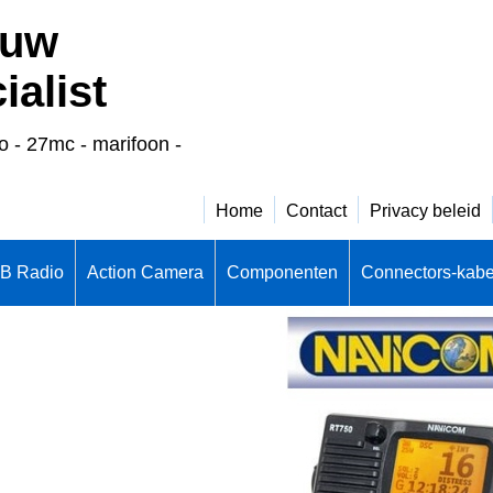
 uw
alist
o - 27mc - marifoon -
Home
Contact
Privacy beleid
CB Radio
Action Camera
Componenten
Connectors-kabe