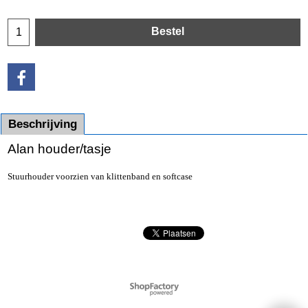
Bestel
Beschrijving
Alan houder/tasje
Stuurhouder voorzien van klittenband en softcase
Webwinkel gemaakt met
ShopFactory webwinkel
software.