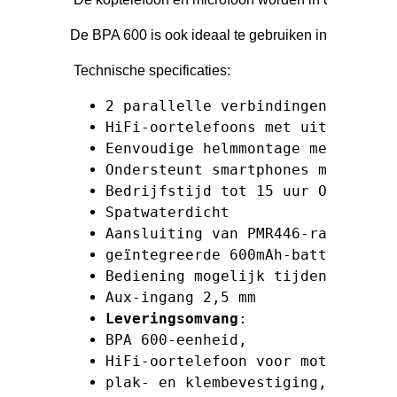
De BPA 600 is ook ideaal te gebruiken in combinati
 Technische specificaties: 
2 parallelle verbindingen naar t
HiFi-oortelefoons met uitstekend
Eenvoudige helmmontage met zelfk
Ondersteunt smartphones met spra
Bedrijfstijd tot 15 uur Oplaadti
Spatwaterdicht 
Aansluiting van PMR446-radio's (
geïntegreerde 600mAh-batterij 
Bediening mogelijk tijdens het o
Aux-ingang 2,5 mm   
Leveringsomvang
: 
BPA 600-eenheid, 
HiFi-oortelefoon voor motorhelm,
plak- en klembevestiging, 