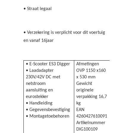
• Straat legaal
• Verzekering is verplicht voor dit voertuig
en vanaf 16jaar
• E-Scooter ES3 Digger
Afmetingen
• Laadadapter
OVP 1150 x160
230V/42V DC met
x 530 mm
netstroom
Gewicht
aansluiting en
originele
eurostekker
verpakking 16,7
• Handleiding
kg
• Gegevensbevestiging
EAN
• Montagetoebehoren
4260427610091
Artikelnummer
DIG100109