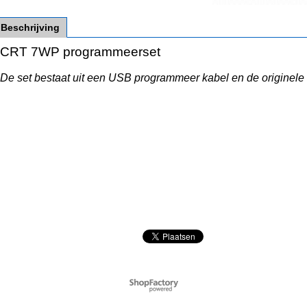
Beschrijving
CRT 7WP programmeerset
De set bestaat uit een USB programmeer kabel en de originel
Webwinkel gemaakt met
ShopFactory webwinkel
software.