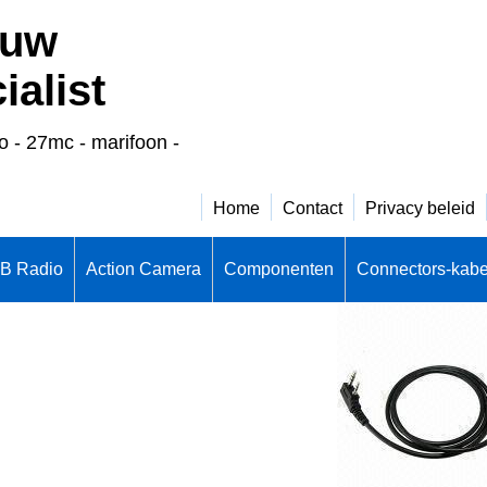
 uw
alist
o - 27mc - marifoon -
Home
Contact
Privacy beleid
CB Radio
Action Camera
Componenten
Connectors-kabe