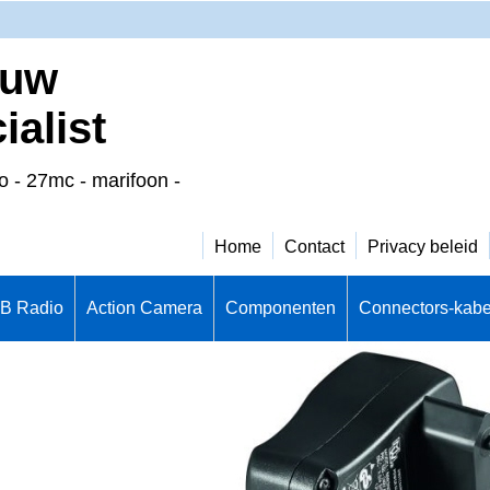
 uw
alist
o - 27mc - marifoon -
Home
Contact
Privacy beleid
CB Radio
Action Camera
Componenten
Connectors-kabe