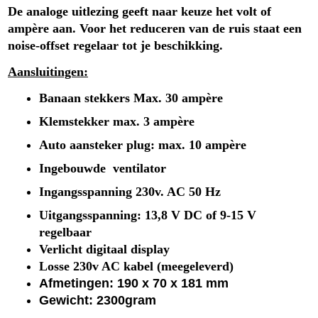
De analoge uitlezing geeft naar keuze het volt of
ampère aan. Voor het reduceren van de ruis staat een
noise-offset regelaar tot je beschikking.
Aansluitingen:
Banaan stekkers
Max. 30 ampère
Klemstekker max. 3 ampère
Auto aansteker plug: max. 10 ampère
Ingebouwde ventilator
Ingangsspanning 230v. AC 50 Hz
Uitgangsspanning: 13,8 V DC of 9-15 V
regelbaar
Verlicht digitaal display
Losse 230v AC kabel (meegeleverd)
Afmetingen: 190 x 70 x 181 mm
Gewicht: 2300gram